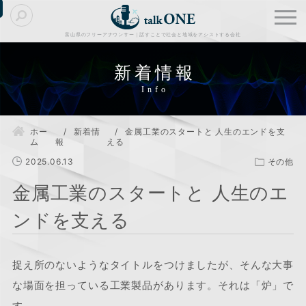
富山県のフリーアナウンサー｜話すことで社会と地域をアシストする会社
新着情報
ホー
新着情
金属工業のスタートと 人生のエンドを支
ム
報
える
2025.06.13
その他
金属工業のスタートと 人生のエ
ンドを支える
捉え所のないようなタイトルをつけましたが、そんな大事
な場面を担っている工業製品があります。それは「炉」で
す。