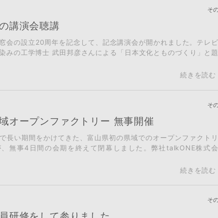
そ
の講演会聴講
窓会の設立20周年を記念して、記念講演会が開かれました。テレ
染みの工学博士 武田邦彦さんによる「日本文化とものづくり」と
そ
域オープンファクトリー 無事開催
で長い期間をかけてきた、富山県初の県域でのオープンファクト
、無事4日間の会期を終えて閉幕しました。弊社talkONE株式
そ
員研修をして参りました