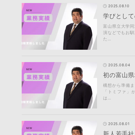
2025.08.10
学びとして
富山県立大学同
演などでもお馴
た…
2025.08.04
初の富山県
構想から準備ま
「トミファ」が
は…
2025.08.01
新人若手社