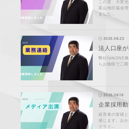
この度、大変光
富山地区協会理
ました…
2025.08.23
法人口座が
弊社talkO
らお陰様で二期
2025.08.19
企業採用動
経営者の皆様と
感じます。おか
クライ…