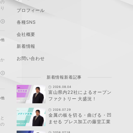
様の
参り
プロフィール
各種SNS
会社概要
の他
新着情報
お問い合わせ
業か
新着情報新着記事
2026.08.04
富山県内22社によるオープン
の他
ファクトリー 大盛況！
2026.07.29
金属の板を切る・曲げる・凹
だと
ませる プレス加工の藤堂工業
かの
2026.07.18