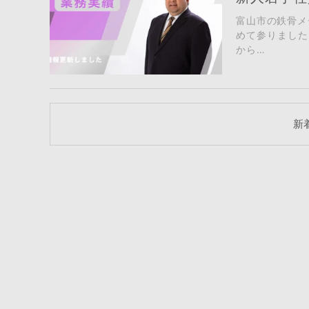
富山市の鉄骨メ
めて参りました
から…
新