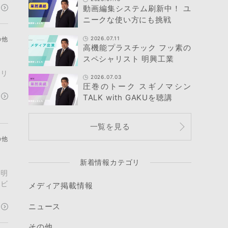
動画編集システム刷新中！ ユ
ニークな使い方にも挑戦
2026.07.11
の他
高機能プラスチック フッ素の
スペシャリスト 明興工業
クリ
2026.07.03
圧巻のトーク スギノマシン
TALK with GAKUを聴講
一覧を見る
の他
新着情報カテゴリ
年明
レビ
メディア掲載情報
ニュース
その他