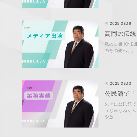
2025.08.16
高岡の伝統
私の古巣 KN
のその先へ」。
2025.08.13
公民館で「
久々に公民館で
（じゅうねんみ
や放…