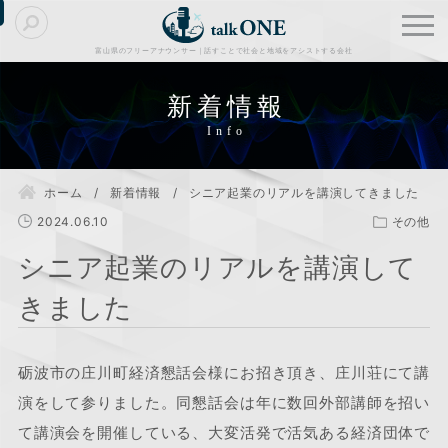
富山県のフリーアナウンサー｜話すことで社会と地域をアシストする会社
新着情報
ホーム
新着情報
シニア起業のリアルを講演してきました
2024.06.10
その他
シニア起業のリアルを講演して
きました
砺波市の庄川町経済懇話会様にお招き頂き、庄川荘にて講
演をして参りました。同懇話会は年に数回外部講師を招い
て講演会を開催している、大変活発で活気ある経済団体で