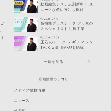
動画編集システム刷新中！ ユ
ニークな使い方にも挑戦
2026.07.11
りご
高機能プラスチック フッ素の
スペシャリスト 明興工業
も、
なり
2026.07.03
圧巻のトーク スギノマシン
TALK with GAKUを聴講
一覧を見る
新着情報カテゴリ
メディア掲載情報
ニュース
その他