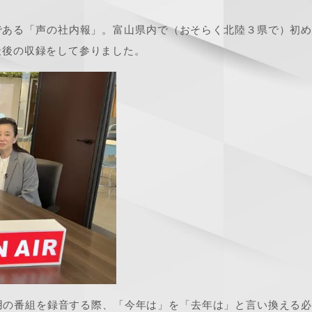
作である「声の社内報」。富山県内で（おそらく北陸３県で）初
最後の収録をして参りました。
用の番組を録音する際、「今年は」を「去年は」と言い換える