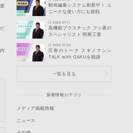
動画編集システム刷新中！ ユ
何度
ニークな使い方にも挑戦
2026.07.11
高機能プラスチック フッ素の
ただ
スペシャリスト 明興工業
2026.07.03
て内
圧巻のトーク スギノマシン
TALK with GAKUを聴講
一覧を見る
新着情報カテゴリ
メディア掲載情報
ニュース
その他