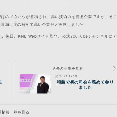
ではのノウハウが蓄積され、高い技術力を誇る企業ですが、そ
業員満足度の極めて高い企業だと実感しました。
にて。後日、
KNB Webサイト
及び、
公式YouTubeチャンネル
に
過去の記事を見る
2024.12.10
迫
和装で初の司会を務めて参り
ました
着情報一覧を見る